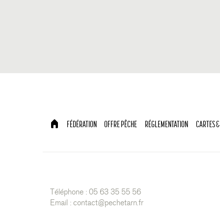
FÉDÉRATION
OFFRE PÊCHE
RÉGLEMENTATION
CARTES &
Téléphone : 05 63 35 55 56
Email :
contact@pechetarn.fr