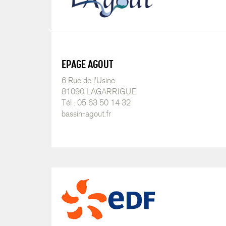
EPAGE AGOUT
6 Rue de l'Usine
81090 LAGARRIGUE
Tél : 05 63 50 14 32
bassin-agout.fr