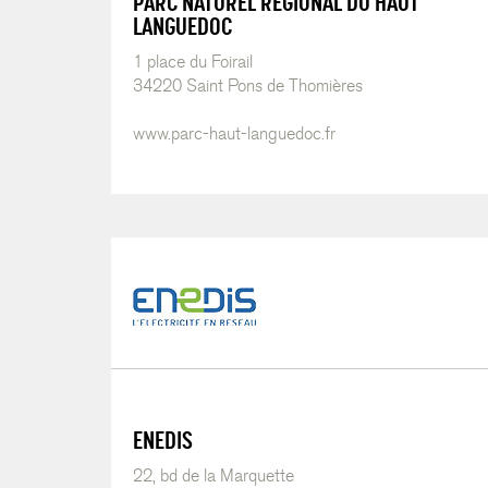
PARC NATUREL RÉGIONAL DU HAUT
LANGUEDOC
1 place du Foirail
34220 Saint Pons de Thomières
www.parc-haut-languedoc.fr
ENEDIS
22, bd de la Marquette