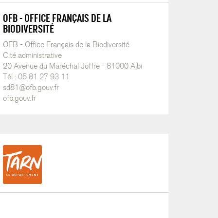
OFB - OFFICE FRANÇAIS DE LA
BIODIVERSITÉ
OFB - Office Français de la Biodiversité
Cité administrative
20 Avenue du Maréchal Joffre - 81000 Albi
Tél : 05 81 27 93 11
sd81@ofb.gouv.fr
ofb.gouv.fr