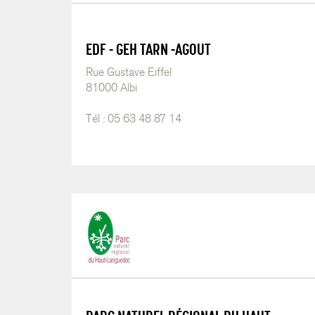
EDF - GEH TARN -AGOUT
Rue Gustave Eiffel
81000 Albi
Tél : 05 63 48 87 14