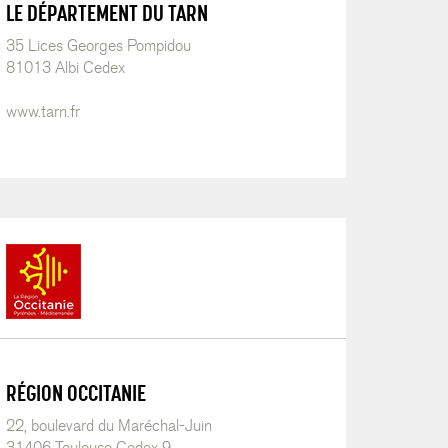
LE DÉPARTEMENT DU TARN
35 Lices Georges Pompidou
81013 Albi Cedex
www.tarn.fr
RÉGION OCCITANIE
22, boulevard du Maréchal-Juin
31406 Toulouse Cedex 9