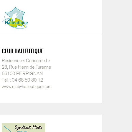
CLUB HALIEUTIQUE
Résidence « Concorde I »
23, Rue Henri de Turenne
66100 PERPIGNAN
Tél. : 04 68 50 80 12
www.club-halieutique.com