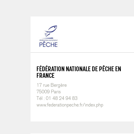
FÉDÉRATION NATIONALE DE PÊCHE EN
FRANCE
17 rue Bergère
75009 Paris
Tél : 01 48 24 94 83
www.federationpeche.fr/index.php