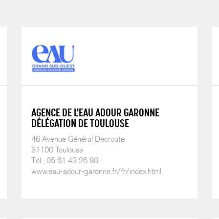
AGENCE DE L'EAU ADOUR GARONNE
DÉLÉGATION DE TOULOUSE
46 Avenue Général Decroute
31100 Toulouse
Tél : 05 61 43 26 80
www.eau-adour-garonne.fr/fr/index.html