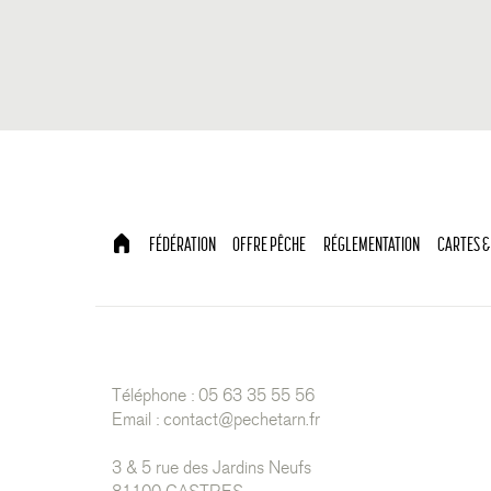
FÉDÉRATION
OFFRE PÊCHE
RÉGLEMENTATION
CARTES &
Téléphone : 05 63 35 55 56
Email :
contact@pechetarn.fr
3 & 5 rue des Jardins Neufs