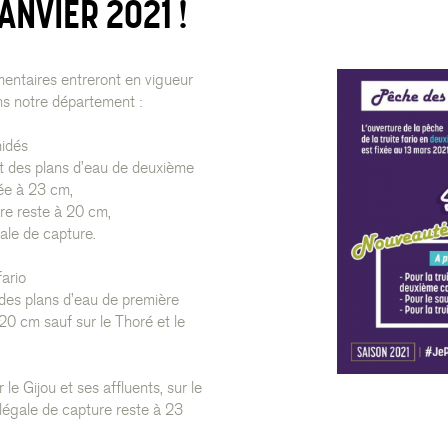
ANVIER 2021 !
mentaires entreront en vigueur
ans notre département :
nidés
 et des plans d’eau de deuxième
xée à 23 cm,
ure reste à 20 cm,
égale de capture.
fario
t des plans d’eau de première
 20 cm sauf sur le Thoré et le
le Gijou et ses affluents, sur le
 légale de capture reste à 23