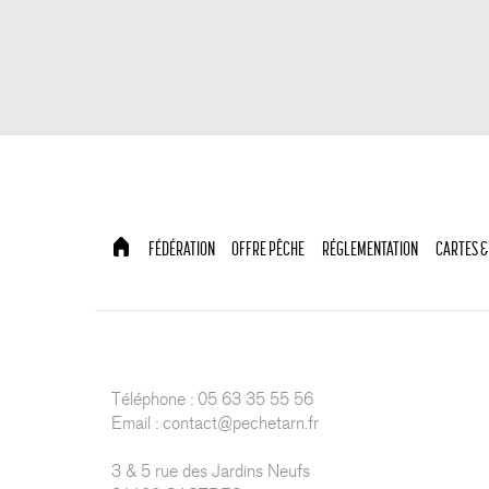
FÉDÉRATION
OFFRE PÊCHE
RÉGLEMENTATION
CARTES &
Téléphone : 05 63 35 55 56
Email :
contact@pechetarn.fr
3 & 5 rue des Jardins Neufs