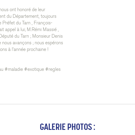
nous ont honoré de leur
dent du Département, toujours
 Préfet du Tarn , François-
it appel à lui; M.Rémi Massié ,
- Député du Tarn ; Monsieur Denis
ue nous avançons ; nous espérons
ns à l'année prochaine !
u #maladie #exotique #regles
GALERIE PHOTOS :