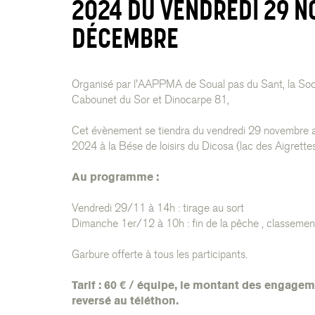
2024 DU VENDREDI 29 N
DÉCEMBRE
Organisé par l'AAPPMA de Soual pas du Sant, la Soci
Cabounet du Sor et Dinocarpe 81,
Cet évènement se tiendra du vendredi 29 novembre
2024 à la Bése de loisirs du Dicosa (lac des Aigrette
Au programme :
Vendredi 29/11 à 14h : tirage au sort
Dimanche 1er/12 à 10h : fin de la pêche , classement 
Garbure offerte à tous les participants.
Tarif : 60 € / équipe, le montant des engage
reversé au téléthon.