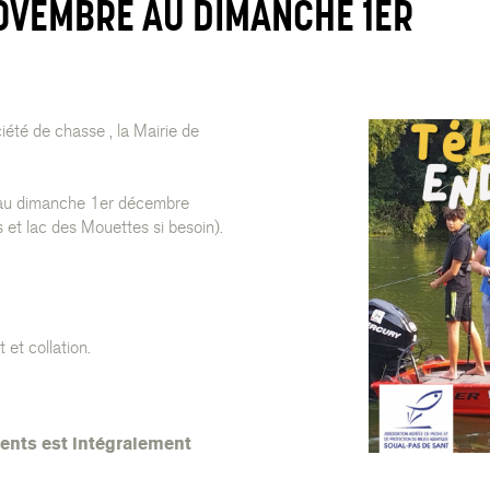
OVEMBRE AU DIMANCHE 1ER
été de chasse , la Mairie de
 au dimanche 1er décembre
s et lac des Mouettes si besoin).
et collation.
ments est intégralement