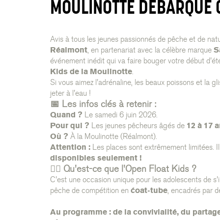
MOULINOTTE DÉBARQUE C
Avis à tous les jeunes passionnés de pêche et de natu
Réalmont
, en partenariat avec la célèbre marque
S
événement inédit qui va faire bouger votre début d'été
Kids de la Moulinotte
.
Si vous aimez l'adrénaline, les beaux poissons et la g
jeter à l'eau !
📅 Les infos clés à retenir :
Quand ?
Le samedi 6 juin 2026.
Pour qui ?
Les jeunes pêcheurs âgés de
12 à 17 
Où ?
À la Moulinotte (Réalmont).
Attention :
Les places sont extrêmement limitées. Il
disponibles seulement !
🚣‍♂️ Qu'est-ce que l'Open Float Kids ?
C'est une occasion unique pour les adolescents de s'in
pêche de compétition en
float-tube
, encadrés par d
Au programme : de la convivialité, du partage