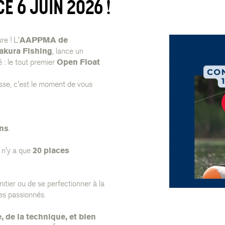
E 6 JUIN 2026 !
re ! L'
AAPPMA de
akura Fishing
, lance un
 : le tout premier
Open Float
lisse, c'est le moment de vous
ans
.
 n'y a que
20 places
itier ou de se perfectionner à la
es passionnés.
, de la technique, et bien