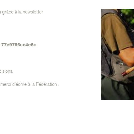
n grâce à la newsletter
177e9786ce4e6c
isions.
merci d'écrire à la Fédération :