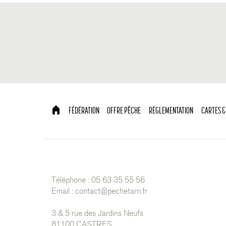
FÉDÉRATION
OFFRE PÊCHE
RÉGLEMENTATION
CARTES &
Téléphone : 05 63 35 55 56
Email :
contact@pechetarn.fr
3 & 5 rue des Jardins Neufs
81100 CASTRES