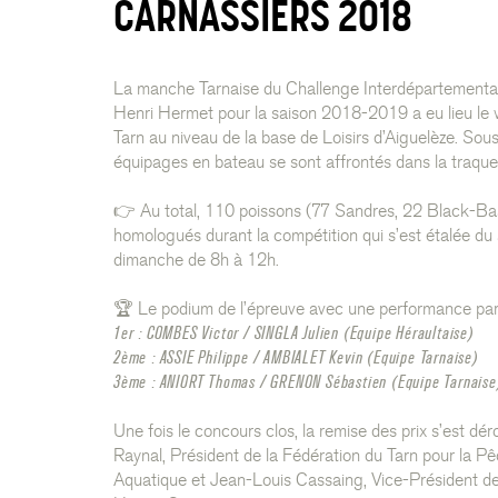
CARNASSIERS 2018
La manche Tarnaise du Challenge Interdépartementa
Henri Hermet pour la saison 2018-2019 a eu lieu le w
Tarn au niveau de la base de Loisirs d’Aiguelèze. Sous
équipages en bateau se sont affrontés dans la traque
👉 Au total, 110 poissons (77 Sandres, 22 Black-Bass
homologués durant la compétition qui s’est étalée d
dimanche de 8h à 12h.
🏆 Le podium de l’épreuve avec une performance parti
1er : COMBES Victor / SINGLA Julien (Equipe Héraultaise)
2ème : ASSIE Philippe / AMBIALET Kevin (Equipe Tarnaise)
3ème : ANIORT Thomas / GRENON Sébastien (Equipe Tarnaise
Une fois le concours clos, la remise des prix s’est d
Raynal, Président de la Fédération du Tarn pour la Pê
Aquatique et Jean-Louis Cassaing, Vice-Président d