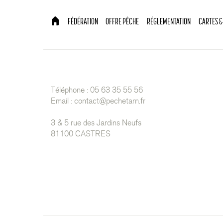
FÉDÉRATION
OFFRE PÊCHE
RÉGLEMENTATION
CARTES &
Téléphone : 05 63 35 55 56
Email :
contact@pechetarn.fr
3 & 5 rue des Jardins Neufs
81100 CASTRES